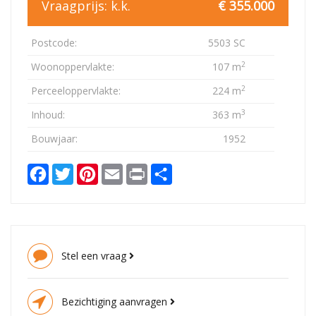
Vraagprijs:
k.k.
€ 355.000
Postcode:
5503 SC
2
Woonoppervlakte:
107 m
2
Perceeloppervlakte:
224 m
3
Inhoud:
363 m
Bouwjaar:
1952
Facebook
Twitter
Pinterest
Email
Print
Delen
Stel een vraag
Bezichtiging aanvragen