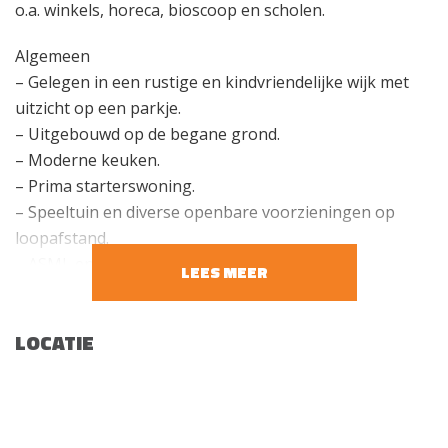
o.a. winkels, horeca, bioscoop en scholen.
Algemeen
– Gelegen in een rustige en kindvriendelijke wijk met
uitzicht op een parkje.
– Uitgebouwd op de begane grond.
– Moderne keuken.
– Prima starterswoning.
– Speeltuin en diverse openbare voorzieningen op
loopafstand.
– ASML en MMC op korte afstand gelegen.
LEES MEER
Begane grond
Via de entree is de hal bereikbaar met toilet,
LOCATIE
trapopgang naar de eerste verdieping, trapkast met
meterkast (3 groepen, 1x aardlek), en toegang tot de
ruime woonkamer. Vanuit de woonkamer is de open
keuken bereikbaar. De keuken (2015), in rechte