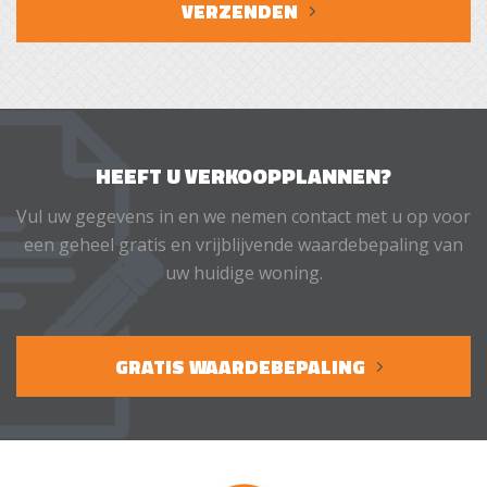
bedrijvigheid in de regio is zeer goed te noemen. O.a.
VERZENDEN
door grote bedrijven in de regio als ASML, Philips, Daf
en High Tech Campus, staat de regio bekend door een
bovengemiddelde werkgelegenheid.
HEEFT U VERKOOPPLANNEN?
Vul uw gegevens in en we nemen contact met u op voor
een geheel gratis en vrijblijvende waardebepaling van
uw huidige woning.
GRATIS WAARDEBEPALING