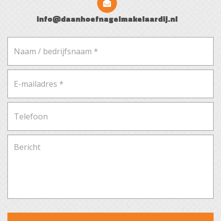
Deze woning beschikt over een voor- en een
info@daanhoefnagelmakelaardij.nl
achtertuin. De zeer diepe achtertuin is gelegen op het
oosten en is v.v. een terras met houten overkapping,
sierbestrating, gazon, en borders met vaste beplanting
en struiken. De achtertuin is goed bereikbaar via de
achterom. De voortuin is gelegen op het westen en is
aangelegd met diverse hagen, vaste planten en stuiken.
Ligging
Deze woning is gelegen op een rustige locatie met
uitzicht op een parkje in de kindvriendelijke wijk
D’Ekker in de gemeente Veldhoven. Op loopafstand van
het City Centrum met o.a. winkels, horeca, bioscoop en
scholen. Veldhoven grenst aan het stedelijke gebied
van Eindhoven maar ook aan de natuur en landerijen
van de Kempen regio. Door de centrale ligging zijn de
uitvalswegen de N2, A2, A50, A58 en A67 zeer nabij. De