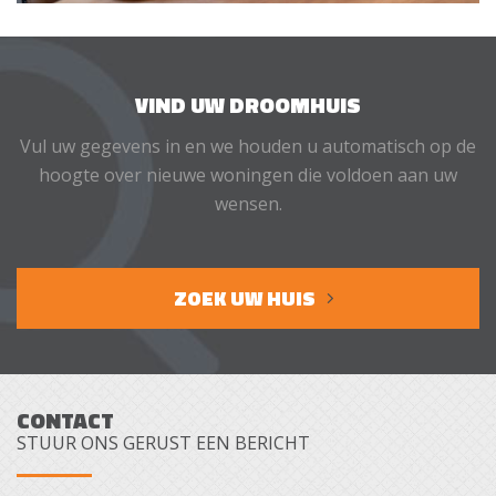
VIND UW DROOMHUIS
Vul uw gegevens in en we houden u automatisch op de
hoogte over nieuwe woningen die voldoen aan uw
wensen.
ZOEK UW HUIS
CONTACT
STUUR ONS GERUST EEN BERICHT