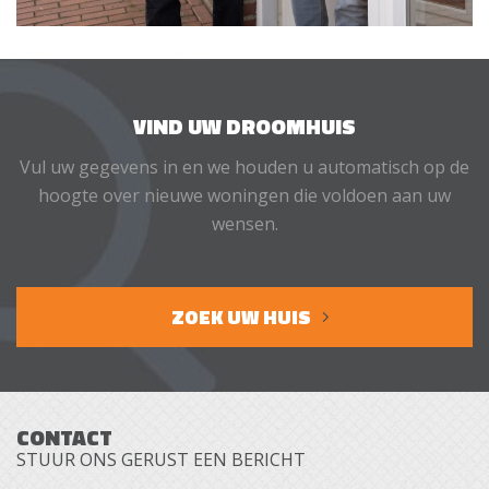
VIND UW DROOMHUIS
Vul uw gegevens in en we houden u automatisch op de
hoogte over nieuwe woningen die voldoen aan uw
wensen.
ZOEK UW HUIS
CONTACT
STUUR ONS GERUST EEN BERICHT