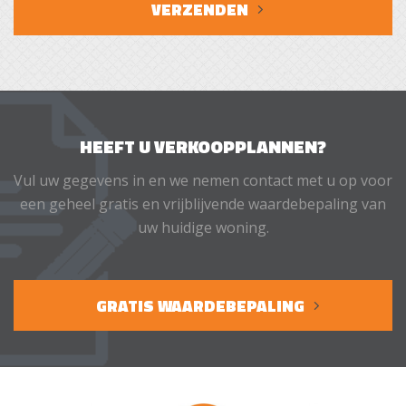
zich een separate berging. Vanuit de achtertuin is er
VERZENDEN
toegang tot deze berging waar de aansluiting voor de
wasmachine is gesitueerd. De achtertuin is gelegen op
het zuidoosten en is aangelegd met sierbestrating,
siergrind, bodembedekkers, leibomen en diverse vaste
beplanting. Achter in de tuin bevindt zich nog een
HEEFT U VERKOOPPLANNEN?
houten tuinhuis.
Vul uw gegevens in en we nemen contact met u op voor
Ligging
een geheel gratis en vrijblijvende waardebepaling van
Deze woning is op een centrale en gewilde locatie
uw huidige woning.
gelegen nabij het centrum van Zeelst en nabij het City
Centrum. Diverse openbare voorzieningen zoals,
school, sportvoorzieningen, openbaar vervoer en
GRATIS WAARDEBEPALING
horeca zijn in de directe omgeving aanwezig. Tevens
zijn ASML en MMC op korte afstand gelegen.
Veldhoven grenst aan het stedelijke gebied van
Eindhoven maar ook aan de natuur en landerijen van
de Kempen regio. Door de centrale ligging zijn de