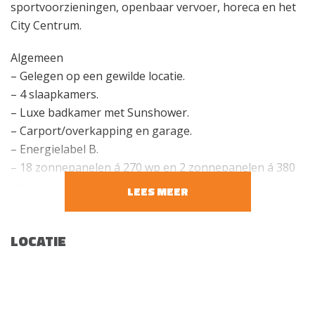
sportvoorzieningen, openbaar vervoer, horeca en het
City Centrum.
Algemeen
– Gelegen op een gewilde locatie.
– 4 slaapkamers.
– Luxe badkamer met Sunshower.
– Carport/overkapping en garage.
– Energielabel B.
– 18 zonnepanelen á 270 wp en 2 zonnepanelen á 380
wp.
LEES MEER
– Recent verduurzaamd met de installatie van twee
hybride warmtepompen (na opname
LOCATIE
energielabel).
– Nabij het City Centrum en diverse openbare
voorzieningen.
– ASML en MMC zijn op korte afstand gelegen.