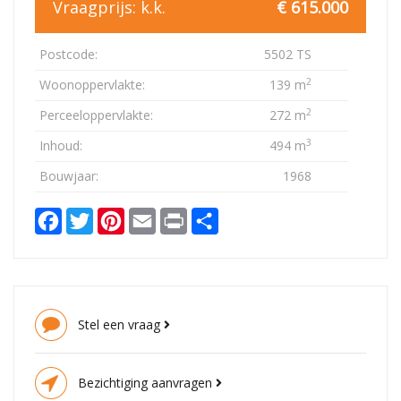
Vraagprijs:
k.k.
€ 615.000
Postcode:
5502 TS
2
Woonoppervlakte:
139 m
2
Perceeloppervlakte:
272 m
3
Inhoud:
494 m
Bouwjaar:
1968
Facebook
Twitter
Pinterest
Email
Print
Delen
Stel een vraag
Bezichtiging aanvragen