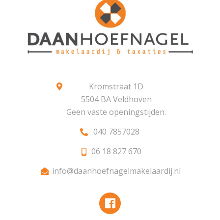
uitvalswegen de N2, A2, A50, A58 en A67 zeer nabij. De
bedrijvigheid in de regio is zeer goed te noemen. O.a.
door grote bedrijven in de regio als ASML, Philips, Daf
en High Tech Campus, staat de regio bekend door een
bovengemiddelde werkgelegenheid.
Kromstraat 1D
5504 BA Veldhoven
Geen vaste openingstijden.
040 7857028
06 18 827 670
info@daanhoefnagelmakelaardij.nl