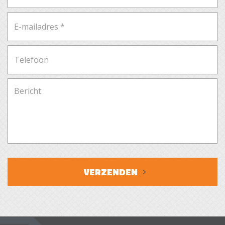
aangelegd met sierbestrating, gazon, boompjes,
struiken, vaste beplanting, waterornamenten en een
vijver. Aan de achterzijde van de woning zijn een kleine
overkapping en een zonneluifel aanwezig. Tevens zijn
vanuit de achtertuin 2 bergruimtes en de garage
bereikbaar. De voortuin is gelegen op het noordoosten
en is aangelegd met sierbestrating, boompjes en vaste
beplanting. Vanuit de oprit, met parkeergelegenheid
voor de auto, is er toegang tot de garage.
Ligging
Deze woning is centraal gelegen in de wijk Cobbeek,
gemeente Veldhoven. Een kindvriendelijke wijk en op
loopafstand van het City Centrum met o.a. winkels,
VERZENDEN
horeca, theater en bioscoop. Veldhoven grenst aan het
stedelijke gebied van Eindhoven maar ook aan de
natuur en landerijen van de Kempen regio. Door de
centrale ligging zijn de uitvalswegen de N2, A2, A50,