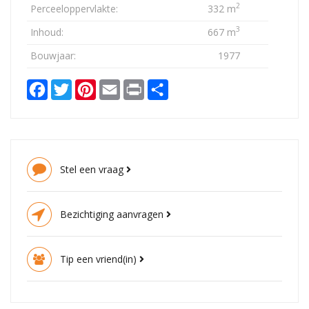
2
Perceeloppervlakte:
332 m
3
Inhoud:
667 m
Bouwjaar:
1977
Facebook
Twitter
Pinterest
Email
Print
Delen
Stel een vraag
Bezichtiging aanvragen
Tip een vriend(in)