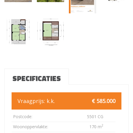
SPECIFICATIES
Vraagprijs:
k.k.
€ 585.000
Postcode:
5501 CG
2
Woonoppervlakte:
170 m