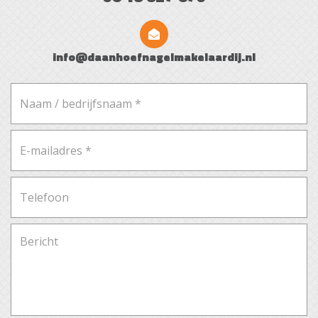
info@daanhoefnagelmakelaardij.nl